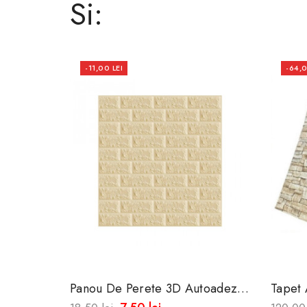
Si:
-11,00 LEI
-64,0
Panou De Perete 3D Autoadeziv
Tapet
Din Spuma Moale
Piatra