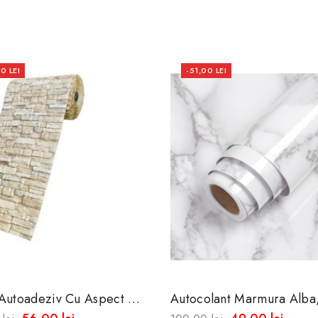
0 LEI
-51,00 LEI
 Autoadeziv Cu Aspect De
Autocolant Marmura Alba
 Naturala 10 Metri X45
Universala , Perete, Mobil