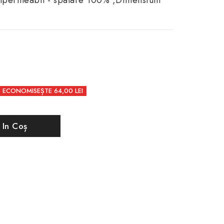
impermeabil - spalare 100% ,Dimensiuni
ECONOMISEȘTE 64,00 LEI
 In Coș