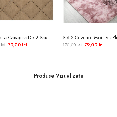
tura Canapea De 2 Sau De
Set 2 Covoare Moi Din Plu
ri Cu Fata Dubla,maro
Inaltime Perii 40 Mm
79,00 lei
79,00 lei
lei
170,00 lei
 180 X 220 Cm
Produse Vizualizate