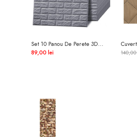
Set 10 Panou De Perete 3D
Cuver
Autoadeziv Din Spuma Moale
3 Locu
89,00 lei
140,00 
Crem,