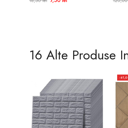
7,50 lei
18,50 lei
120,00 
Cm -Re
16 Alte Produse I
-61,0