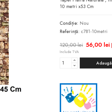
Tapet Piatra Naturala , 
10 metri x53 Cm
Condiție:
Nou
Referință:
c781-10metri
56,00 lei
120,00 lei
Include TVA
Adaugă