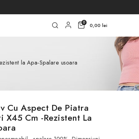
0
0,00 lei
ezistent la Apa-Spalare usoara
v Cu Aspect De Piatra
i X45 Cm -Rezistent La
oara