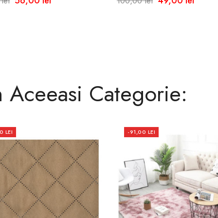
56,00 lei
49,00 lei
lei
100,00 lei
zistent La...
Bucatarie 10m X60 Cm
n Aceeasi Categorie:
0 LEI
-91,00 LEI