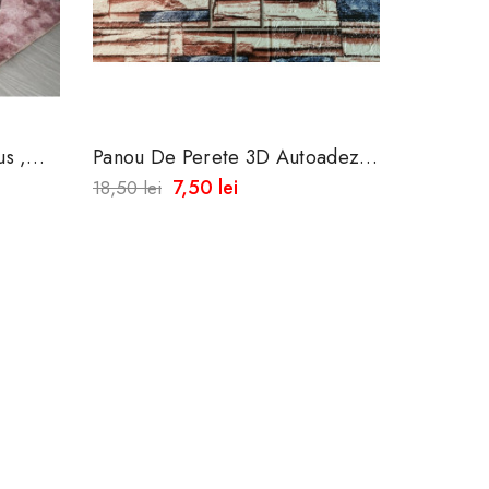
s ,
Panou De Perete 3D Autoadeziv
Panou D
Din Spuma Moale
Din Spu
7,50 lei
18,50 lei
18,50 lei