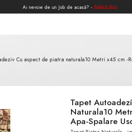
Aplică Aici
Ai nevoie de un Job de acasă? -
deziv Cu aspect de piatra naturala10 Metri x45 cm -R
Tapet Autoadezi
Naturala10 Metr
Apa-Spalare Us