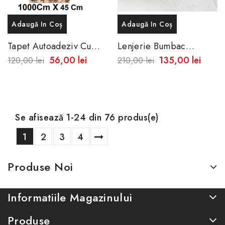
Adaugă In Coș
Adaugă In Coș
Tapet Autoadeziv Cu
Lenjerie Bumbac
Aspect De Piatra
Damasc 100% Micro
56,00 lei
135,00 lei
120,00 lei
210,00 lei
Naturala10 Metri X45
Satinat Alb, Pat Dublu 6
Cm -Rezistent La...
Piese
Se afisează 1-24 din 76 produs(e)
1
2
3
4
Produse Noi
Informatiile Magazinului
Produse