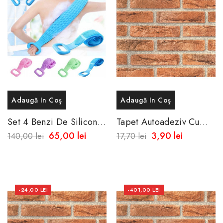
Adaugă In Coș
Adaugă In Coș
Set 4 Benzi De Silicon
Tapet Autoadeziv Cu
Pentru Spalarea Spatelui
Aspect De Caramida
65,00 lei
3,90 lei
140,00 lei
17,70 lei
Texturat -Rezistent La
Apa-Spalare Usoara
-24,00 LEI
-401,00 LEI