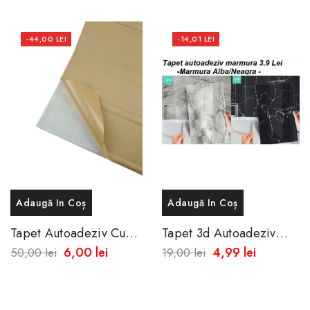
-44,00 LEI
-14,01 LEI
Adaugă In Coș
Adaugă In Coș
Tapet Autoadeziv Cu
Tapet 3d Autoadeziv
Aspect De Caramida
Marmura Alba Sau
6,00 lei
4,99 lei
50,00 lei
19,00 lei
50x50 Cm -Rezistent La
Neagra 60x50 Cm
Apa-Spalare...