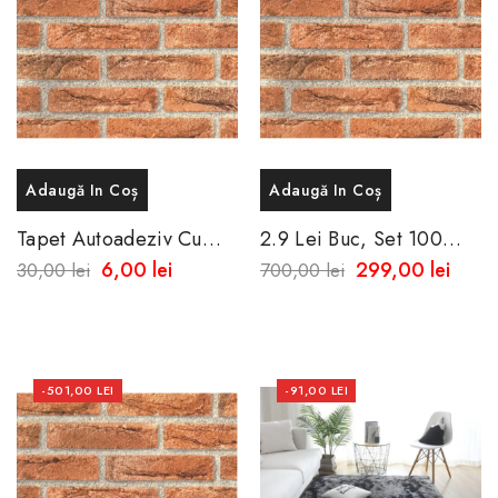
Adaugă In Coș
Adaugă In Coș
Tapet Autoadeziv Cu
2.9 Lei Buc, Set 100
Aspect De Caramida
Tapet Autoadeziv Cu
6,00 lei
299,00 lei
30,00 lei
700,00 lei
Texturat -Rezistent La
Aspect De Caramida
Apa-Spalare Usoara
Texturat...
-501,00 LEI
-91,00 LEI