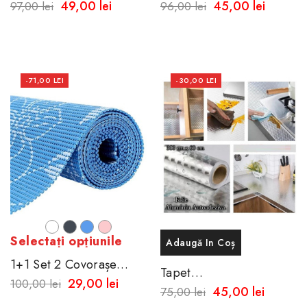
Filtru De Apa Delimano
Din Aluminiu ,
49,00 lei
45,00 lei
97,00 lei
96,00 lei
60cmx300cm
-71,00 LEI
-30,00 LEI
Alb
Negru
Albastru
Roz
Selectați opțiunile
Adaugă In Coș
1+1 Set 2 Covorașe
Tapet
Antiderapante Moi
29,00 lei
100,00 lei
AutoadezivArgintiu Din
45,00 lei
75,00 lei
Aluminiu , 60cmx300cm