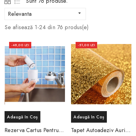
Sunt 76 produse.
Relevanta

Se afisează 1-24 din 76 produs(e)
-48,00 LEI
-51,00 LEI
Adaugă In Coș
Adaugă In Coș
Rezerva Cartus Pentru
Tapet Autoadeziv Auriu