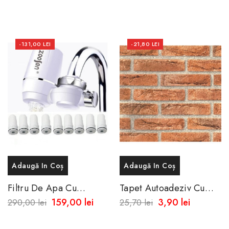
-131,00 LEI
-21,80 LEI
Adaugă In Coș
Adaugă In Coș
Filtru De Apa Cu
Tapet Autoadeziv Cu
Robinet + 10 Rezerve
Aspect De Caramida
159,00 lei
3,90 lei
290,00 lei
25,70 lei
50x45 Cm -Rezistent La
Apa-Spalare...