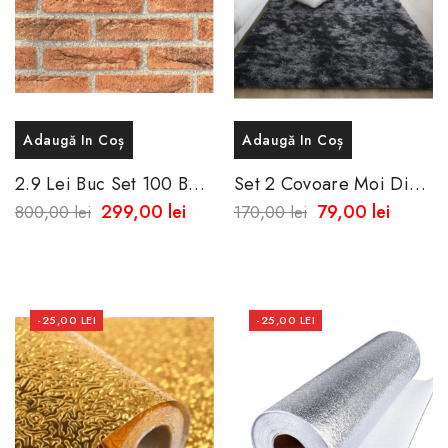
Adaugă In Coș
Adaugă In Coș
2.9 Lei Buc Set 100 Buc
Set 2 Covoare Moi Din
Tapet Autoadeziv Cu
Plus , , Inaltime Perii 40
299,00 lei
79,00 lei
800,00 lei
170,00 lei
Aspect De Caramida
Mm
Texturata...
-25,00 LEI
-25,00 LEI