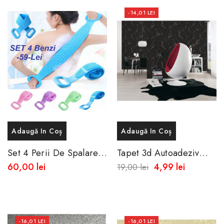
-14,01 LEI
Adaugă In Coș
Adaugă In Coș
Set 4 Perii De Spalare
Tapet 3d Autoadeziv
A Spatelui Din Silicon
Marmura Alba Sau
60,00 lei
4,99 lei
19,00 lei
Neagra 60x50 Cm
-16,01 LEI
-16,01 LEI