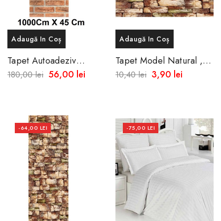
Adaugă In Coș
Adaugă In Coș
Tapet Autoadeziv
Tapet Model Natural ,
10metri X45 Cm ,
Impermeabil - Spalare
56,00 lei
3,90 lei
180,00 lei
10,40 lei
Caramida Aparenta
100% ,Dimensiuni
50x45 Cm
-64,00 LEI
-75,00 LEI