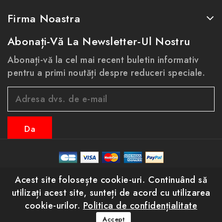
Firma Noastra
Abonați-Vă La Newsletter-Ul Nostru
Abonați-vă la cel mai recent buletin informativ
pentru a primi noutăți despre reduceri speciale.
© 2026 - eastconfort.ro toate drepturile
Acest site folosește cookie-uri. Continuând să
rezervate
utilizați acest site, sunteți de acord cu utilizarea
cookie-urilor.
Politica de confidențialitate
Aveți întrebări? Sunați-ne!
Accept