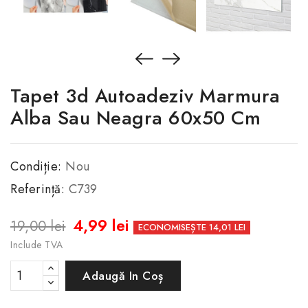
Tapet 3d Autoadeziv Marmura
Alba Sau Neagra 60x50 Cm
Condiție:
Nou
Referință:
C739
4,99 lei
19,00 lei
ECONOMISEȘTE 14,01 LEI
Include TVA
Adaugă In Coș