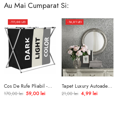
Au Mai Cumparat Si:
-111,00 LEI
-16,01 LEI
Cos De Rufe Pliabil -
Tapet Luxury Autoadeziv
Trei Compartimente -
Argintiu 60x50cm -
59,00 lei
4,99 lei
170,00 lei
21,00 lei
65 X 37 X 58 Cm
Textura Metalica