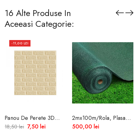
16 Alte Produse In
Aceeasi Categorie:
-11,00 LEI
Panou De Perete 3D
2mx100m/Rola, Plasa
Autoadeziv Din Spuma
Opaca De Umbrire 85%
7,50 lei
500,00 lei
18,50 lei
Moale