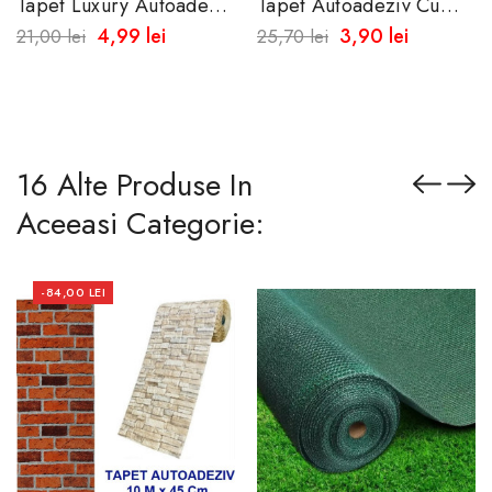
Tapet Luxury Autoadeziv
Tapet Autoadeziv Cu
Argintiu 60x50cm -
Aspect De Caramida
4,99 lei
3,90 lei
21,00 lei
25,70 lei
Textura Metalica
50x45 Cm -Rezistent La
Apa-Spalare...
16 Alte Produse In
Aceeasi Categorie:
-84,00 LEI