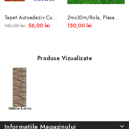
Tapet Autoadeziv Cu
2mx30m/rola, Plasa
Aspect De Caramida 10
Opaca De Umbrire 85%
56,00 lei
150,00 lei
140,00 lei
Metri X45 Cm -Rezistent
La...
Produse Vizualizate
Informatiile Magazinului