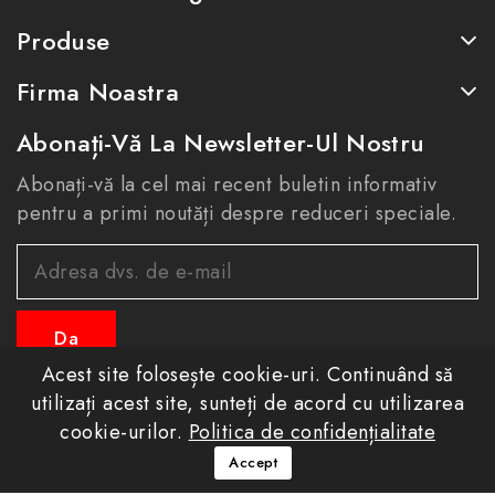
Produse
Firma Noastra
Abonați-Vă La Newsletter-Ul Nostru
Abonați-vă la cel mai recent buletin informativ
pentru a primi noutăți despre reduceri speciale.
Acest site folosește cookie-uri. Continuând să
utilizați acest site, sunteți de acord cu utilizarea
cookie-urilor.
Politica de confidențialitate
© 2026 - eastconfort.ro toate drepturile rezervate
Aveți întrebări? Sunați-ne!
Accept