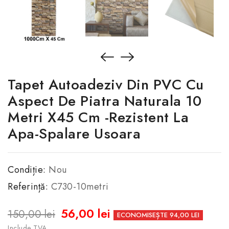
Tapet Autoadeziv Din PVC Cu
Aspect De Piatra Naturala 10
Metri X45 Cm -Rezistent La
Apa-Spalare Usoara
Condiție:
Nou
Referință:
C730-10metri
56,00 lei
150,00 lei
ECONOMISEȘTE 94,00 LEI
Include TVA