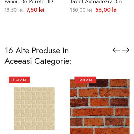
Panou De Perete 3D
Tapet Autoadeziv Din
Autoadeziv Din Spuma
PVC Cu Aspect De
7,50 lei
56,00 lei
18,50 lei
150,00 lei
Moale
Piatra Naturala 10 Metri
X45 Cm...
16 Alte Produse In
Aceeasi Categorie:
-11,00 LEI
-10,80 LEI