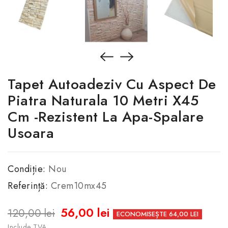
Tapet Autoadeziv Cu Aspect De
Piatra Naturala 10 Metri X45
Cm -Rezistent La Apa-Spalare
Usoara
Condiție:
Nou
Referință:
Crem10mx45
56,00 lei
120,00 lei
ECONOMISEȘTE 64,00 LEI
Include TVA