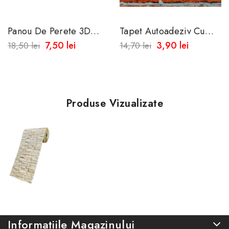
Panou De Perete 3D
Tapet Autoadeziv Cu
Autoadeziv Din Spuma
Aspect De Caramida
7,50 lei
3,90 lei
18,50 lei
14,70 lei
Moale
Texturat 50x45 Cm -
Rezistent La...
Produse Vizualizate
Informatiile Magazinului