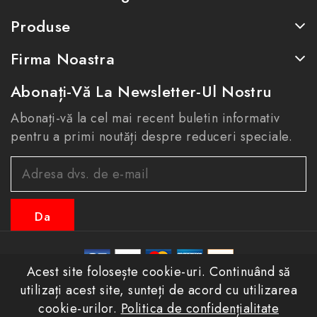
Produse
Firma Noastra
Abonați-Vă La Newsletter-Ul Nostru
Abonați-vă la cel mai recent buletin informativ
pentru a primi noutăți despre reduceri speciale.
Acest site folosește cookie-uri. Continuând să
© 2026 - eastconfort.ro toate drepturile rezervate
utilizați acest site, sunteți de acord cu utilizarea
cookie-urilor.
Politica de confidențialitate