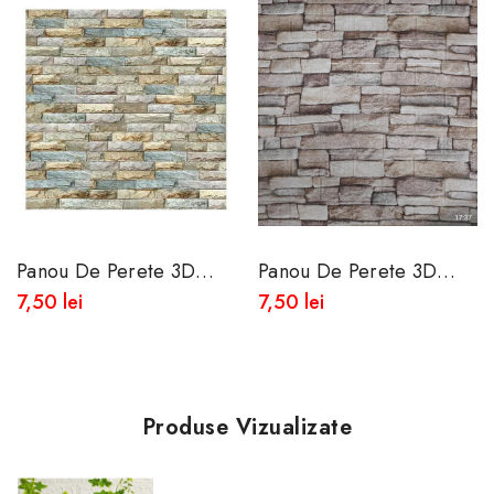
Panou De Perete 3D
Panou De Perete 3D
Autoadeziv Din Spuma
Autoadeziv Din Spuma
7,50 lei
7,50 lei
Moale 77x70 Cm
Moale 77x70 Cm
Produse Vizualizate