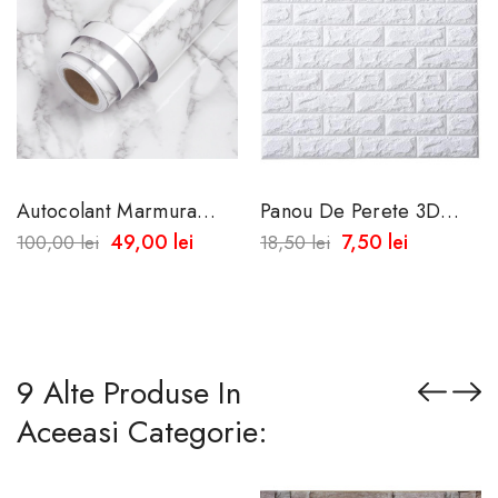
Autocolant Marmura
Panou De Perete 3D
Alba, Universala ,
Autoadeziv Din Spuma
49,00 lei
7,50 lei
100,00 lei
18,50 lei
Perete, Mobilier,
Moale 77x70 X0.5mm
Bucatarie 10m X60 Cm
Grosime
9 Alte Produse In
Aceeasi Categorie: