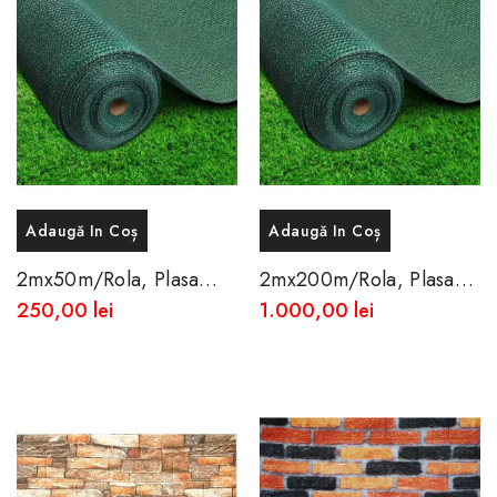
Adaugă In Coș
Adaugă In Coș
2mx50m/rola, Plasa
2mx200m/rola, Plasa
Opaca De Umbrire
Opaca De Umbrire 85%
250,00 lei
1.000,00 lei
85%-