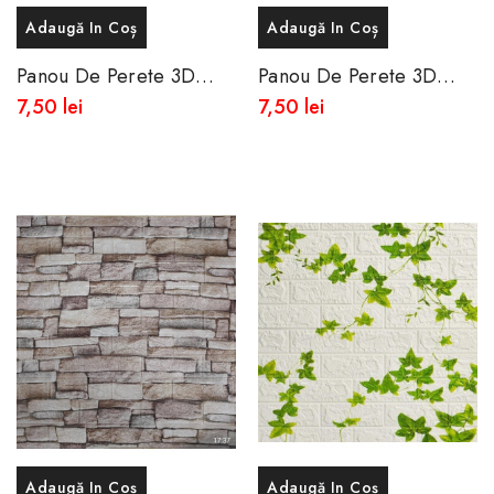
Adaugă In Coș
Adaugă In Coș
Panou De Perete 3D
Panou De Perete 3D
Autoadeziv Din Spuma
Autoadeziv Din Spuma
7,50 lei
7,50 lei
Moale 77x70 Cm
Moale 77x70 Cm
Adaugă In Coș
Adaugă In Coș