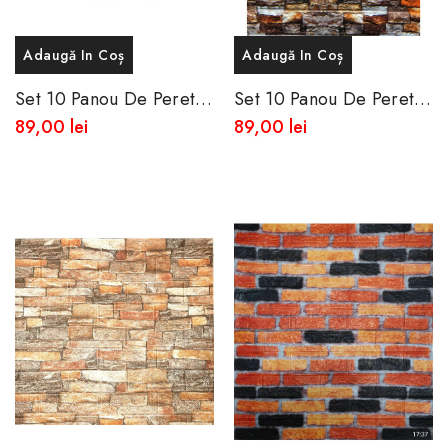
Adaugă In Coș
Adaugă In Coș
Set 10 Panou De Perete
Set 10 Panou De Perete
3D Autoadeziv Din
3D Autoadeziv Din
89,00 lei
89,00 lei
Spuma Moale
Spuma Moale