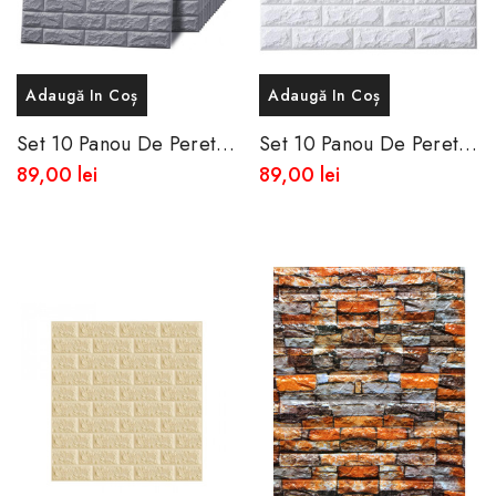
Adaugă In Coș
Adaugă In Coș
Set 10 Panou De Perete
Set 10 Panou De Perete
3D Autoadeziv Din
3D Autoadeziv Din
89,00 lei
89,00 lei
Spuma Moale
Spuma Moale 77x70
X0.5mm Grosime