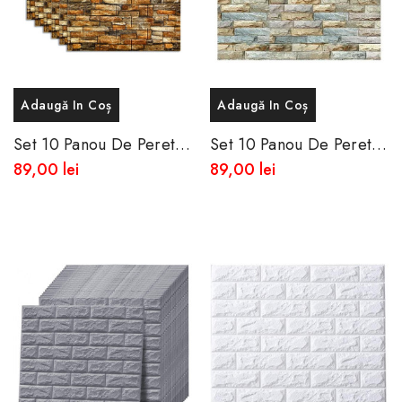
Adaugă In Coș
Adaugă In Coș
Set 10 Panou De Perete
Set 10 Panou De Perete
3D Autoadeziv Din
3D Autoadeziv Din
89,00 lei
89,00 lei
Spuma Moale 77x70 Cm
Spuma Moale 77x70 Cm