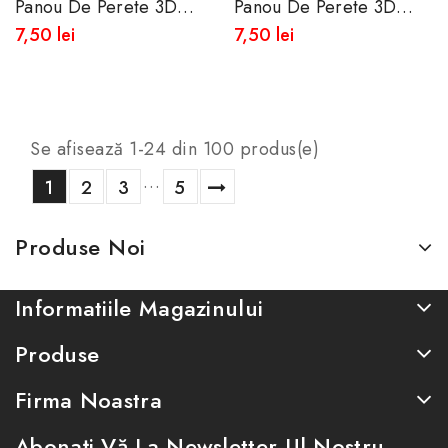
Panou De Perete 3D
Panou De Perete 3D
Autoadeziv Din Spuma
Autoadeziv Din Spuma
7,50 lei
7,50 lei
Moale 77x70 Cm
Moale 77x70 Cm
Se afisează 1-24 din 100 produs(e)
…
1
2
3
5
Produse Noi
Informatiile Magazinului
Produse
Firma Noastra
Abonați-Vă La Newsletter-Ul Nostru