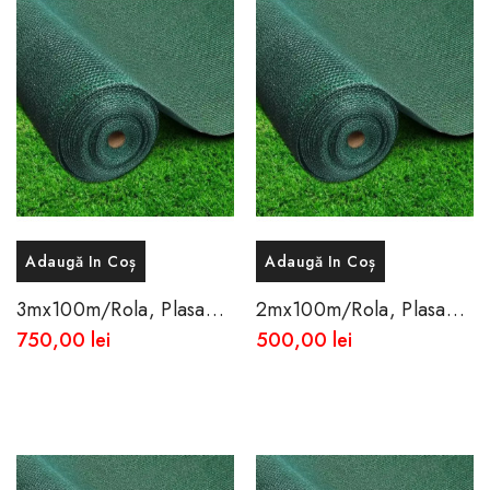
Adaugă In Coș
Adaugă In Coș
3mx100m/Rola, Plasa
2mx100m/Rola, Plasa
Opaca De Umbrire 85%
Opaca De Umbrire 85%
750,00 lei
500,00 lei