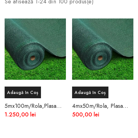
Se afisează 1-24 din 100 produs(e)
Adaugă In Coș
Adaugă In Coș
5mx100m/rola,Plasa
4mx50m/rola, Plasa
Opaca De Umbrire 85%
Opaca De Umbrire 85%
1.250,00 lei
500,00 lei