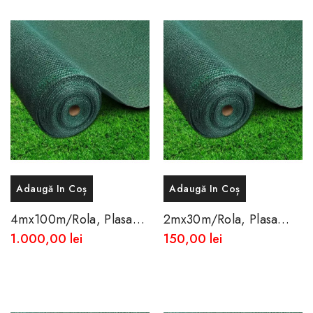
Adaugă In Coș
Adaugă In Coș
4mx100m/rola, Plasa
2mx30m/rola, Plasa
Opaca De Umbrire 85%
Opaca De Umbrire 85%
1.000,00 lei
150,00 lei