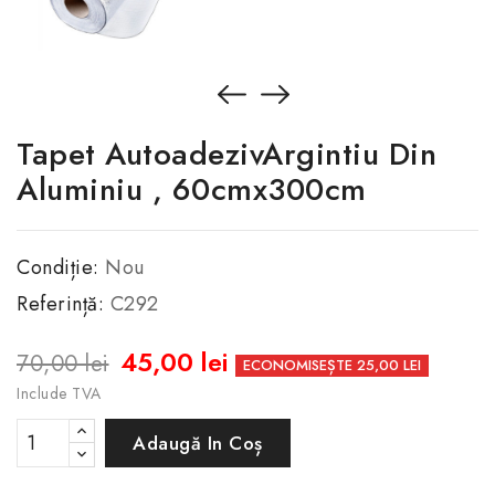
Tapet AutoadezivArgintiu Din
Aluminiu , 60cmx300cm
Condiție:
Nou
Referință:
C292
45,00 lei
70,00 lei
ECONOMISEȘTE 25,00 LEI
Include TVA
Adaugă In Coș