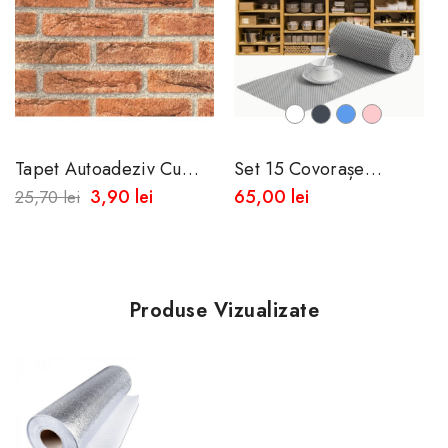
Alb
Negru
Albastru
Roz
Tapet Autoadeziv Cu
Set 15 Covorașe
Aspect De Caramida
Antiderapante Moi
3,90 lei
65,00 lei
25,70 lei
50x45 Cm -Rezistent La
Apa-Spalare...
Produse Vizualizate