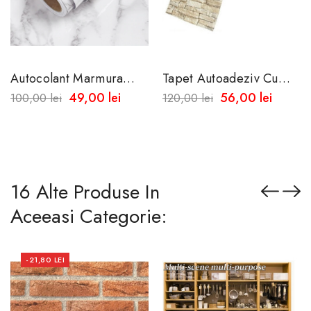
Autocolant Marmura
Tapet Autoadeziv Cu
Alba, Universala ,
Aspect De Piatra
49,00 lei
56,00 lei
100,00 lei
120,00 lei
Perete, Mobilier,
Naturala 10 Metri X45
Bucatarie 10m X60 Cm
Cm -Rezistent La...
16 Alte Produse In
Aceeasi Categorie:
-21,80 LEI