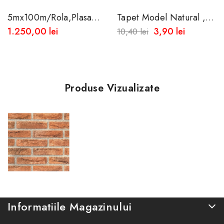
5mx100m/rola,Plasa
Tapet Model Natural ,
Opaca De Umbrire 85%
Impermeabil - Spalare
1.250,00 lei
3,90 lei
10,40 lei
100% ,Dimensiuni
50x45 Cm
Produse Vizualizate
Informatiile Magazinului