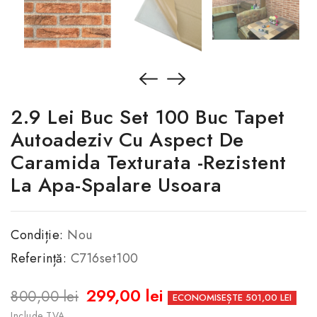
2.9 Lei Buc Set 100 Buc Tapet
Autoadeziv Cu Aspect De
Caramida Texturata -Rezistent
La Apa-Spalare Usoara
Condiție:
Nou
Referință:
C716set100
299,00 lei
800,00 lei
ECONOMISEȘTE 501,00 LEI
Include TVA