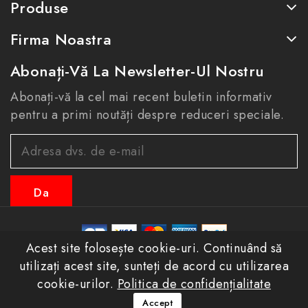
Produse
Firma Noastra
Abonați-Vă La Newsletter-Ul Nostru
Abonați-vă la cel mai recent buletin informativ
pentru a primi noutăți despre reduceri speciale.
Acest site folosește cookie-uri. Continuând să
© 2026 - eastconfort.ro toate drepturile rezervate
utilizați acest site, sunteți de acord cu utilizarea
cookie-urilor.
Politica de confidențialitate
Aveți întrebări? Sunați-ne!
Accept