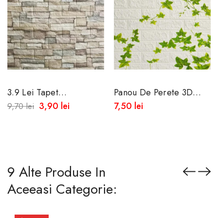
3.9 Lei Tapet
Panou De Perete 3D
Autoadeziv Cu Aspect
Autoadeziv Din Spuma
3,90 lei
7,50 lei
9,70 lei
De Piatra Naturala -
Moale 77x70 Cm
Rezistent La...
9 Alte Produse In
Aceeasi Categorie: