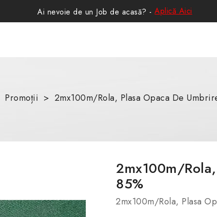
Aplică Aici
Ai nevoie de un Job de acasă? -
Promoții
2mx100m/Rola, Plasa Opaca De Umbrir
2mx100m/Rola, 
85%
2mx100m/Rola, Plasa O