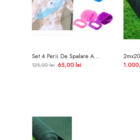
Set 4 Perii De Spalare A
2mx20
Spatelui Din Silicon
De Um
65,00 lei
1.000,
125,00 lei