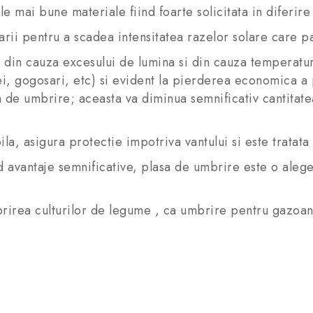
 mai bune materiale fiind foarte solicitata in diferire 
rii pentru a scadea intensitatea razelor solare care p
din cauza excesului de lumina si din cauza temperaturi
ei, gogosari, etc) si evident la pierderea economica a 
de umbrire; aceasta va diminua semnificativ cantitatea 
, asigura protectie impotriva vantului si este tratata 
avantaje semnificative, plasa de umbrire este o aleger
ea culturilor de legume , ca umbrire pentru gazoane s