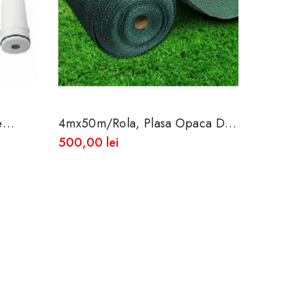
e
4mx50m/rola, Plasa Opaca De
2mx30m/
Umbrire 85%
Umbrire
500,00 lei
150,00 l