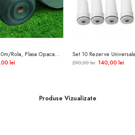
0m/rola, Plasa Opaca
Set 10 Rezerve Universal
brire 85%
Pentru Filtrul De Apa
00 lei
140,00 lei
290,00 lei
Produse Vizualizate