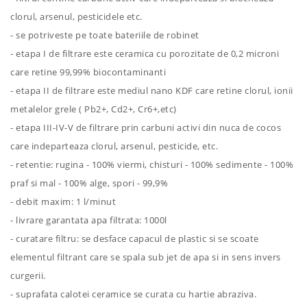
clorul, arsenul, pesticidele etc.
- se potriveste pe toate bateriile de robinet
- etapa I de filtrare este ceramica cu porozitate de 0,2 microni
care retine 99,99% biocontaminanti
- etapa II de filtrare este mediul nano KDF care retine clorul, ionii
metalelor grele ( Pb2+, Cd2+, Cr6+,etc)
- etapa III-IV-V de filtrare prin carbuni activi din nuca de cocos
care indeparteaza clorul, arsenul, pesticide, etc.
- retentie: rugina - 100% viermi, chisturi - 100% sedimente - 100%
praf si mal - 100% alge, spori - 99,9%
- debit maxim: 1 l/minut
- livrare garantata apa filtrata: 1000l
- curatare filtru: se desface capacul de plastic si se scoate
elementul filtrant care se spala sub jet de apa si in sens invers
curgerii.
- suprafata calotei ceramice se curata cu hartie abraziva.