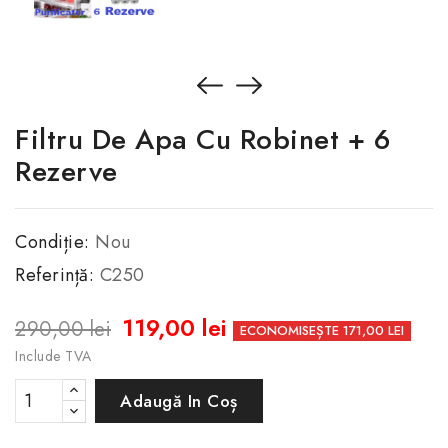
Filtru De Apa Cu Robinet + 6
Rezerve
Condiție:
Nou
Referință:
C250
119,00 lei
290,00 lei
ECONOMISEȘTE 171,00 LEI
Include TVA
Adaugă In Coș