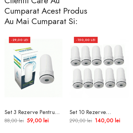
Clientii Care Au
Cumparat Acest Produs
Au Mai Cumparat Si:
-29,00 LEI
-150,00 LEI
Set 3 Rezerve Pentru
Set 10 Rezerve
Filtru De Apa
Universale Pentru Filtrul
59,00 lei
140,00 lei
88,00 lei
290,00 lei
De Apa