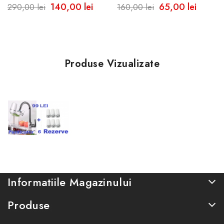
Universale Pentru Filtrul
Din Bumbac Cu Husa De
140,00 lei
65,00 lei
290,00 lei
160,00 lei
De Apa
Transport - Sarcina 140
Kg
Produse Vizualizate
Informatiile Magazinului
Produse